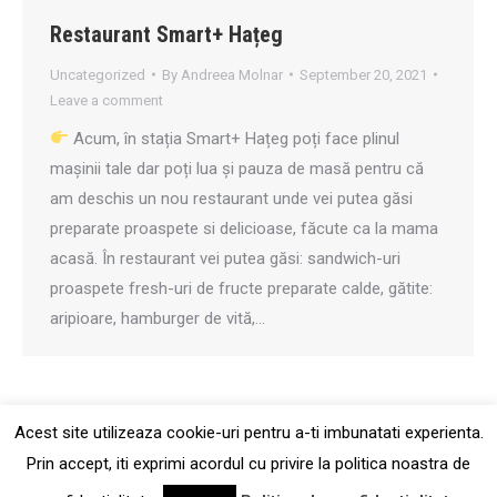
Restaurant Smart+ Hațeg
Uncategorized
By
Andreea Molnar
September 20, 2021
Leave a comment
Acum, în stația Smart+ Hațeg poți face plinul
mașinii tale dar poți lua și pauza de masă pentru că
am deschis un nou restaurant unde vei putea găsi
preparate proaspete si delicioase, făcute ca la mama
acasă. În restaurant vei putea găsi: sandwich-uri
proaspete fresh-uri de fructe preparate calde, gătite:
aripioare, hamburger de vită,…
Acest site utilizeaza cookie-uri pentru a-ti imbunatati experienta.
Copywrite 2023 Smart Management Invest | Toate drepturile rezervate |
Prin accept, iti exprimi acordul cu privire la politica noastra de
Dezvoltat de
web2lead